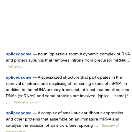
spliceosome
— noun ˈsplaɪsioʊˌsoʊm A dynamic complex of RNA
and protein subunits that removes introns from precursor mRNA …
Wiktionary
spliceosome
— A specialized structure that participates in the
removal of introns and resplicing of remaining exons of mRNA; in
addition to the mRNA primary transcript, at least four small nuclear
RNAs (snRNAs) and some proteins are involved. [splice + some] *
…
Medical dictionary
spliceosome
— A complex of small nuclear ribonucleoproteins
and other proteins that assemble on an immature mRNA and
catalyse the excision of an intron. See: splicing …
Glossary of