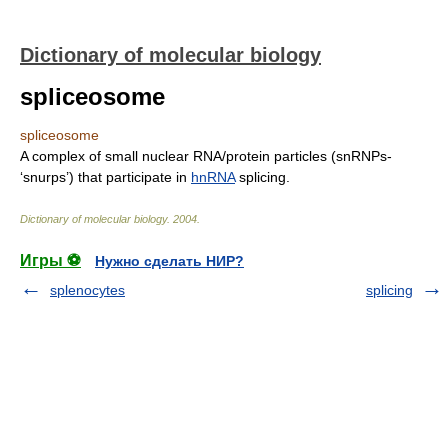
Dictionary of molecular biology
spliceosome
spliceosome
A complex of small nuclear RNA/protein particles (snRNPs-
‘snurps’) that participate in
hnRNA
splicing.
Dictionary of molecular biology
.
2004
.
Игры ⚽
Нужно сделать НИР?
splenocytes
splicing