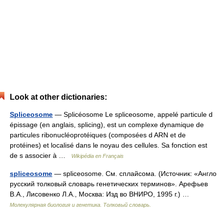
Look at other dictionaries:
Spliceosome
— Splicéosome Le spliceosome, appelé particule d
épissage (en anglais, splicing), est un complexe dynamique de
particules ribonucléoprotéiques (composées d ARN et de
protéines) et localisé dans le noyau des cellules. Sa fonction est
de s associer à …
Wikipédia en Français
spliceosome
— spliceosome. См. сплайсома. (Источник: «Англо
русский толковый словарь генетических терминов». Арефьев
В.А., Лисовенко Л.А., Москва: Изд во ВНИРО, 1995 г.) …
Молекулярная биология и генетика. Толковый словарь.