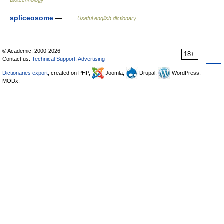
Biotechnology
spliceosome
— …
Useful english dictionary
© Academic, 2000-2026
18+
Contact us:
Technical Support
,
Advertising
Dictionaries export
, created on PHP,
Joomla,
Drupal,
WordPress,
MODx.