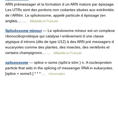
ARN prémessager et la formation d un ARN mature par épissage.
Les UTRs sont des portions non codantes situées aux extrêmités
de l ARNm. Le splicéosome, appelé particule d épissage (en
anglais,… …
Wikipédia en Français
Splicéosome mineur
— Le splicéosome mineur est un complexe
ribonucléoprotéique qui catalyse l enlèvement d une classe
atypique d introns (dits de type U12) à des ARN pré messagers d
eucaryotes comme des plantes, des insectes, des vertébrés et
certains champignons… …
Wikipédia en Français
spliceosome
— splice·o·some (splīsʹə sōm ) n. A nucleoprotein
particle that aids in the splicing of messenger RNA in eukaryotes.
[splice + some3.] * * * …
Universalium